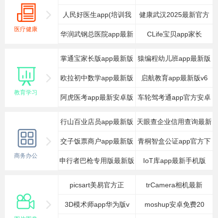
人民好医生app(培训我
健康武汉2025最新官方
医疗健康
华润武钢总医院app最新
CLife宝贝app家长
掌通宝家长版app最新版
猿编程幼儿班app最新版
欧拉初中数学app最新版
启航教育app最新版v6
教育学习
阿虎医考app最新安卓版
车轮驾考通app官方安卓
行山百业店员app最新版
天眼查企业信用查询最新
交子饭票商户app最新版
青桐智盒公证app官方下
2
商务办公
申行者巴枪专用版最新版
IoT库app最新手机版
v
picsart美易官方正
trCamera相机最新
3D模术师app华为版v
moshup安卓免费20