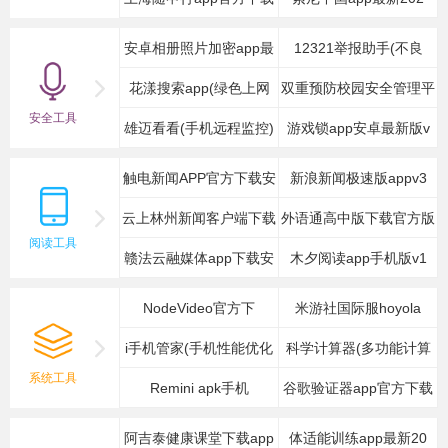
安卓相册照片加密app最
12321举报助手(不良
花漾搜索app(绿色上网
双重预防校园安全管理平
安全工具
雄迈看看(手机远程监控)
游戏锁app安卓最新版v
台
触电新闻APP官方下载安
新浪新闻极速版appv3
云上林州新闻客户端下载
外语通高中版下载官方版
阅读工具
赣法云融媒体app下载安
安
木夕阅读app手机版v1
2
NodeVideo官方下
米游社国际服hoyola
i手机管家(手机性能优化
科学计算器(多功能计算
系统工具
Remini apk手机
谷歌验证器app官方下载
器
阿吉泰健康课堂下载app
体适能训练app最新20