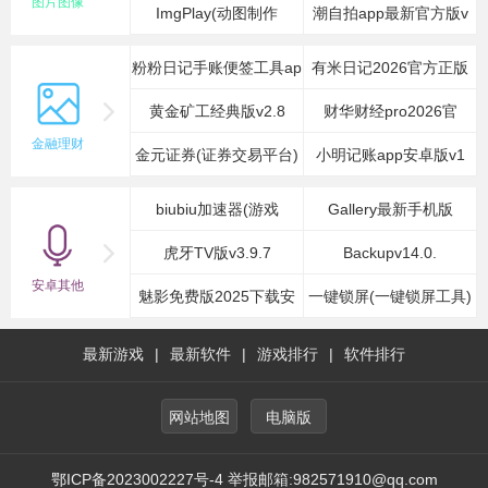
图片图像
ImgPlay(动图制作
潮自拍app最新官方版v
粉粉日记手账便签工具ap
有米日记2026官方正版
黄金矿工经典版v2.8
财华财经pro2026官
金融理财
金元证券(证券交易平台)
小明记账app安卓版v1
biubiu加速器(游戏
Gallery最新手机版
虎牙TV版v3.9.7
Backupv14.0.
安卓其他
魅影免费版2025下载安
一键锁屏(一键锁屏工具)
最新游戏
|
最新软件
|
游戏排行
|
软件排行
网站地图
电脑版
鄂ICP备2023002227号-4 举报邮箱:982571910@qq.com