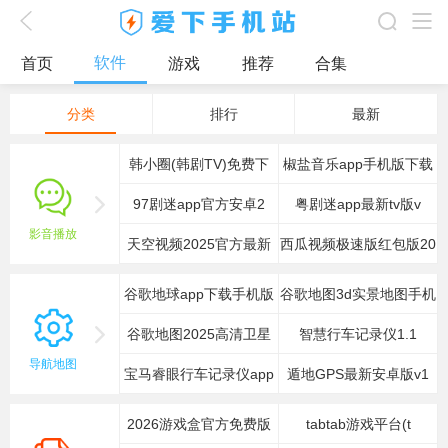
软件
首页
游戏
爱下首页
推荐
合集
游戏排行榜
分类
排行
最新
应用排行榜
韩小圈(韩剧TV)免费下
椒盐音乐app手机版下载
最新游戏
97剧迷app官方安卓2
粤剧迷app最新tv版v
最新应用
影音播放
天空视频2025官方最新
西瓜视频极速版红包版20
手机使用
谷歌地球app下载手机版
谷歌地图3d实景地图手机
游戏攻略
谷歌地图2025高清卫星
智慧行车记录仪1.1
导航地图
宝马睿眼行车记录仪app
遁地GPS最新安卓版v1
2026游戏盒官方免费版
tabtab游戏平台(t