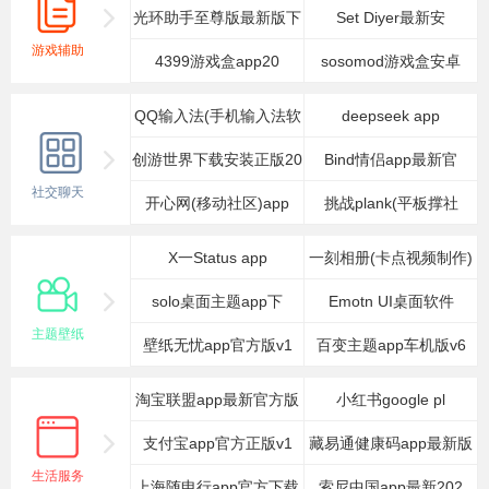
光环助手至尊版最新版下
Set Diyer最新安
游戏辅助
4399游戏盒app20
载
sosomod游戏盒安卓
QQ输入法(手机输入法软
deepseek app
创游世界下载安装正版20
Bind情侣app最新官
社交聊天
开心网(移动社区)app
挑战plank(平板撑社
X一Status app
一刻相册(卡点视频制作)
solo桌面主题app下
Emotn UI桌面软件
主题壁纸
壁纸无忧app官方版v1
百变主题app车机版v6
淘宝联盟app最新官方版
小红书google pl
支付宝app官方正版v1
藏易通健康码app最新版
生活服务
上海随申行app官方下载
索尼中国app最新202