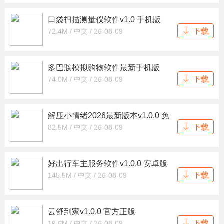
口袋扫描测量仪软件v1.0 手机版
下载
72.4M / 中文 / 26-08-09
多巴胺模拟购物软件最新手机版
v1.0.0 官方正版
下载
74.0M / 中文 / 26-08-09
解压小情绪2026最新版本v1.0.0 免
费版
下载
82.5M / 中文 / 26-08-09
好出行车主服务软件v1.0.0 安卓版
下载
145.5M / 中文 / 26-08-09
云舒到家v1.0.0 官方正版
下载
19.6M / 中文 / 26-08-09