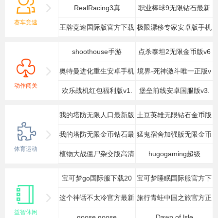
RealRacing3真
职业棒球9无限钻石最新
赛车竞速
王牌竞速国际版官方下载
极限漂移专家安卓版手机
版
安
版
shoothouse手游
点杀泰坦2无限金币版v6
奥特曼进化重生安卓手机
境界-死神激斗唯一正版v
动作闯关
欢乐战机红包福利版v1.
版
堡垒前线安卓国服版v3.
我的塔防无限人口最新版
土豆英雄无限钻石金币版
我的塔防无限金币钻石最
v
猛鬼宿舍加强版无限金币
v
体育运动
植物大战僵尸杂交版高清
新
hugogaming超级
下
重
宝可梦go国际服下载20
宝可梦睡眠国际服官方下
这个神话不太冷官方最新
旅行青蛙中国之旅官方正
载
益智休闲
goose goose
版
Dawn of lsle
式