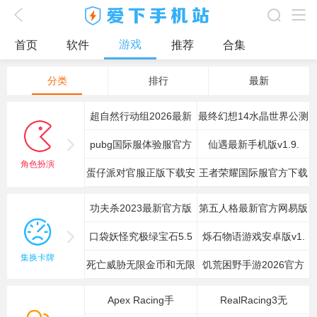
游戏
首页
软件
爱下首页
推荐
合集
游戏排行榜
分类
排行
最新
应用排行榜
超自然行动组2026最新
最终幻想14水晶世界公测
最新游戏
pubg国际服体验服官方
仙遇最新手机版v1.9.
最新应用
角色扮演
蛋仔派对官服正版下载安
王者荣耀国际服官方下载
手机使用
装
手
功夫杀2023最新官方版
第五人格最新官方网易版
游戏攻略
口袋妖怪究极绿宝石5.5
烁石物语游戏安卓版v1.
v
集换卡牌
死亡威胁无限金币和无限
饥荒困野手游2026官方
能
Apex Racing手
RealRacing3无