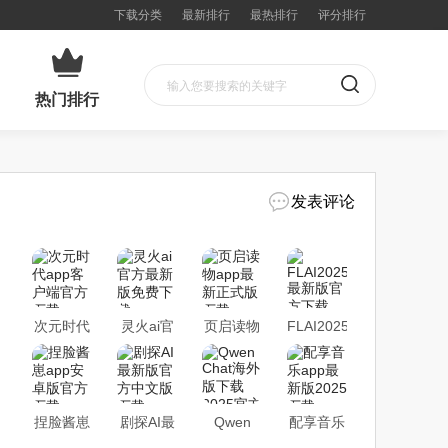
下载分类
最新排行
最热排行
评分排行
热门排行
发表评论
次元时代
灵火ai官
页启读物
FLAI2025
app客户
方最新版
app最新
最新版官
端官方下
免费下载
正式版下
方下载
载
载
捏脸酱崽
剧探AI最
Qwen
配享音乐
app安卓
新版官方
Chat海外
app最新