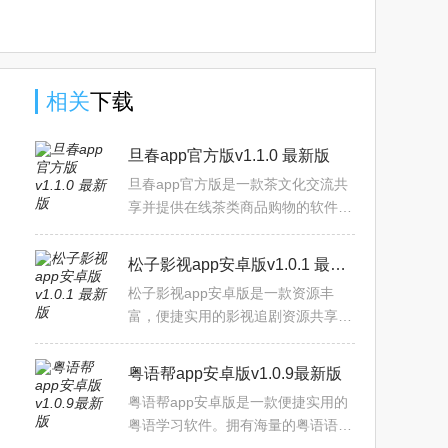
版官方下
中文版下
版下载
版2025下
载
载
2025官方
载
版
相关
下载
旦春app官方版v1.1.0 最新版
旦春app官方版是一款茶文化交流共
享并提供在线茶类商品购物的软件平
台。用户可通过软件查看最新的茶类
商品，包含红茶绿茶，青茶黄茶，黑
松子影视app安卓版v1.0.1 最新版
茶白茶，花草茶奶茶等，商
松子影视app安卓版是一款资源丰
富，便捷实用的影视追剧资源共享平
台。涵盖多种类型影视资源，电影，
电视剧，综艺，动漫， 纪录片等，
粤语帮app安卓版v1.0.9最新版
拥有多样化的资源分类，国内
粤语帮app安卓版是一款便捷实用的
粤语学习软件。拥有海量的粤语语句