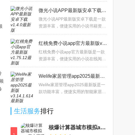
发音与翻译学习，涵盖多种情景场
景，包含礼貌用语，日常常用，生活
微光小说APP最新版安卓下载v1.4.0最新版
用于，情感表达，时间天气，
微光小说APP最新版安卓下载是一款
顺
资源丰富，便捷实用的小说书籍资源
在线阅读平台。拥有海量的小说，书
籍，听书，漫画资源。包含言情、科
红桃免费小说app官方最新版v1.75.12最新版
幻、武侠、都市、悬疑等多
红桃免费小说app官方最新版是一款
资源丰富，便捷实用的小说在线阅读
软件平台。拥有海量的小说资源，每
日更新精选推荐内容，包含多种分
分
Welife家居管理app2025最新版v3.14.1.614最新版
类。人气榜，最热榜，完结榜
频
Welife家居管理app2025最新版是一
备
款功能丰富，便捷实用的智能家居管
理软件平台。软件内支持海量智能设
备连接管理，包含各种类的蓝牙耳
生活服务
排行
机，TV电视机，照明设备，插
核爆计算器城市模拟app官方下载安卓版(NukeBlast)v1.6.1手机版
1