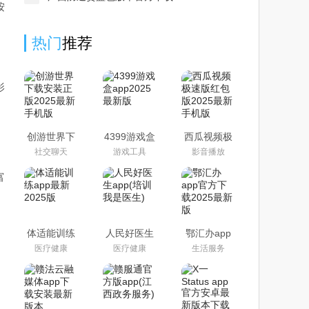
按
热门
推荐
影
创游世界下
4399游戏盒
西瓜视频极
载安装正版
app2025最
速版红包版
社交聊天
游戏工具
影音播放
2025最新手
新版
2025最新手
机版
机版
富
体适能训练
人民好医生
鄂汇办app
app最新
app(培训我
官方下载
医疗健康
医疗健康
生活服务
2025版
是医生)
2025最新版