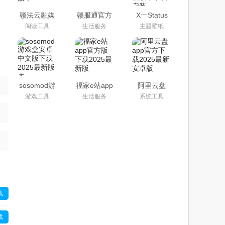
赣法云融媒
赣服通官方
X一Status
体app下载
版app(江西
app官方安
阅读工具
生活服务
主题壁纸
安装最新版
政务服务)
卓最新版本
本
下载安装
sosomod游
福家e站app
阿里云盘
戏盒安卓中
官方版下载
app官方下
游戏工具
生活服务
系统工具
文版下载
2025最新版
载2025最新
2025最新版
安卓版
本
载
载