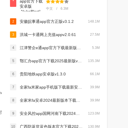
中文 / 6.3M
安徽皖事通app官方正版v3.1.2
2
148.1M
洪城一卡通网上充值appv2.0.61
3
27.5M
江津警企e通app官方下载最新版v1.0.9最新版
4
5.3M
鄂汇办app官方下载2025最新版v4.3.1最新版
5
135.3M
贵阳地铁app安卓版v1.3.0
6
66.1M
全家fa米家app手机版下载最新安卓版v3.2.8最新版
7
39.9M
户
全家米fa安卓2024最新版本下载（Fa米家）v3.2.8 最新版
8
39.9M
时
安全风控app国网河南下载2024最新版(网上国网)v3.0.3安卓版
9
123.0M
广西防返贫蓝色版本官方下载2024最新版v2.8.7最新版
10
130.9M