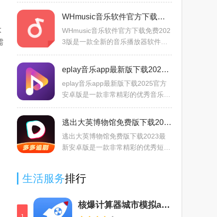
业化的优质绘画工具，非常炫目的色
彩用法，提供精彩的优秀绘画工具，
WHmusic音乐软件官方下载免费2023版v1.2最新版
非常实用，为各位用户们准
大
WHmusic音乐软件官方下载免费202
需
3版是一款全新的音乐播放器软件，
为用户们准备丰富的音乐作品，海量
音乐等你来获取，发现最佳最精彩的
eplay音乐app最新版下载2025官方安卓版v1.2.6免费版
音乐资源，更多海量音乐免费
eplay音乐app最新版下载2025官方
安卓版是一款非常精彩的优秀音乐播
放器软件，可以为用户们提供专业可
靠的优质音乐平台，获得丰富的音乐
逃出大英博物馆免费版下载2023最新安卓版v1.0.9免费版
资源，各种音乐歌曲都应有
逃出大英博物馆免费版下载2023最
新安卓版是一款非常精彩的优秀短剧
软件，为广大用户们提供丰富的原创
短剧资源，非常丰富，满足用户们的
生活服务
排行
观影需求，各种热门经典短
核爆计算器城市模拟app官方下载安卓版(NukeBlast)v1.6.1手机版
1