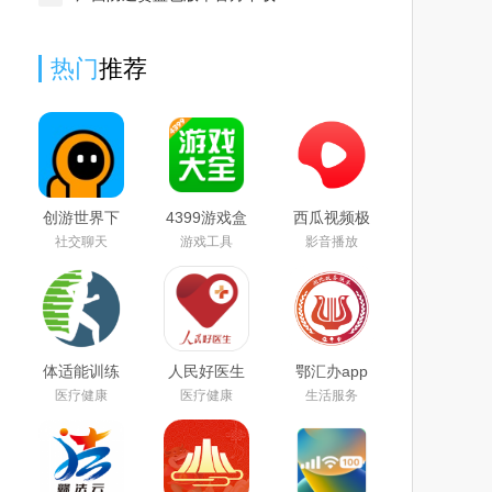
热门
推荐
创游世界下
4399游戏盒
西瓜视频极
载安装正版
app2025最
速版红包版
社交聊天
游戏工具
影音播放
2025最新手
新版
2025最新手
机版
机版
体适能训练
人民好医生
鄂汇办app
app最新
app(培训我
官方下载
医疗健康
医疗健康
生活服务
2025版
是医生)
2025最新版