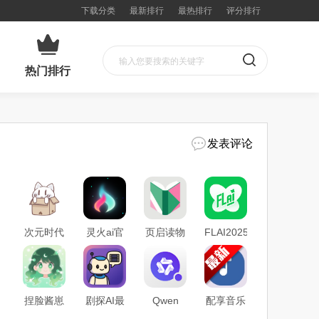
下载分类
最新排行
最热排行
评分排行
热门排行
发表评论
次元时代
灵火ai官
页启读物
FLAI2025
app客户
方最新版
app最新
最新版官
端官方下
免费下载
正式版下
方下载
载
载
捏脸酱崽
剧探AI最
Qwen
配享音乐
app安卓
新版官方
Chat海外
app最新