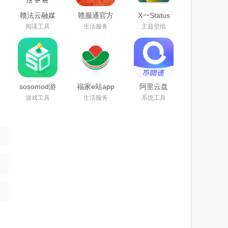
赣法云融媒
赣服通官方
X一Status
体app下载
版app(江西
app官方安
阅读工具
生活服务
主题壁纸
安装最新版
政务服务)
卓最新版本
本
下载安装
sosomod游
福家e站app
阿里云盘
戏盒安卓中
官方版下载
app官方下
游戏工具
生活服务
系统工具
文版下载
2025最新版
载2025最新
2025最新版
安卓版
本