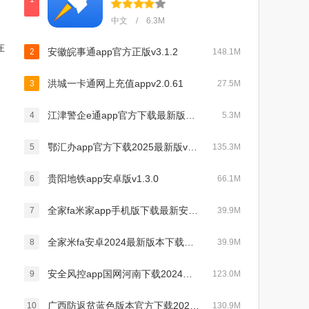
中文 / 6.3M
在
安徽皖事通app官方正版v3.1.2
2
148.1M
洪城一卡通网上充值appv2.0.61
3
27.5M
江津警企e通app官方下载最新版v1.0.9最新版
4
5.3M
鄂汇办app官方下载2025最新版v4.3.1最新版
5
135.3M
贵阳地铁app安卓版v1.3.0
6
66.1M
全家fa米家app手机版下载最新安卓版v3.2.8最新版
7
39.9M
全家米fa安卓2024最新版本下载（Fa米家）v3.2.8 最新版
8
39.9M
安全风控app国网河南下载2024最新版(网上国网)v3.0.3安卓版
9
123.0M
广西防返贫蓝色版本官方下载2024最新版v2.8.7最新版
10
130.9M