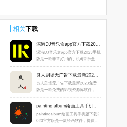
版官方下
中文版下
版下载
版2025下
载
载
2025官方
载
版
相关
下载
深港DJ音乐盒app官方下载2023手机版v1.7安卓版
深港DJ音乐盒app官方下载2023手机
版是一款非常好用的手机dj音乐盒软
件，为各位用户们提供丰富的音乐工
具，涵盖了优质的dj音乐作品，为各
良人剧场无广告下载最新2023免费版v1.1.3安卓版
位用户们提供专业可靠的优
良人剧场无广告下载最新2023免费
版是一款免费的影视资源库软件，提
供丰富的影视资源，涵盖了最新最热
门的更新剧集，还有各种各样的经典
painting album绘画工具手机版下载2025官方版v2.9.0安卓版
影视作品，非常受欢迎，国
paintingalbum绘画工具手机版下载2
023官方版是一款绘画软件，提供专