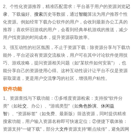
2、个性化资源推荐，精准匹配需求：平台基于用户的资源浏览
记
录
、下载偏好、
搜索
历史等数据，通过
智能
算法为用户推荐个性
化资源。例如经常下载办公软件的用户，会收到最新办公工具的
推荐；喜欢怀旧游戏的用户，会看到经典单机游戏的推送，减少
用户找资源的时间成本，提升资源获取效率。
3、强互动性的社区氛围，不止于资源下载：除资源分享与下载功
能外，平台还设有资源交流板块，用户可在其中讨论软件使用技
巧、游戏攻略，提问资源相关问题（如“某软件如何安装”），也
能分享自己的资源使用心得。这种互动性设计让平台不仅是资源
获取渠道，更是用户交流
学习
的社区，增强用户粘性。
软件功能
1、资源查找与下载功能：①多维度资源检索：支持按“软件分
类”（如
社交
、办公）、“游戏类型”（如
角色扮演
、
休闲益
智
）、“资源标签”（如免费、最新版）筛选资源，同时提供精准
搜索功能，用户输入资源名称即可快速定位；②便捷下载体验：
资源支持“一键下载”，部分大
文件
资源支持“断点续传”，避免因网