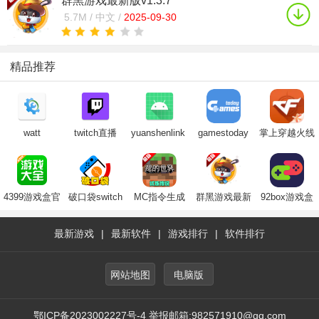
群黑游戏最新版v1.3.7
5.7M /
中文 /
2025-09-30
精品推荐
watt
twitch直播
yuanshenlink（原
gamestoday
掌上穿越火线
toolkit(steam
app官方下载
神link）app官
官方版下载安
下载
工具箱)下载
2025最新版
方下载免费版
卓2024最新版
2025最新版
2025最新版本
4399游戏盒官
破口袋switch
MC指令生成
群黑游戏最新
92box游戏盒
方免费版2025
破解游戏资源
器免费版
版
子app最新版
最新版
app
下载
最新游戏
|
最新软件
|
游戏排行
|
软件排行
网站地图
电脑版
鄂ICP备2023002227号-4 举报邮箱:982571910@qq.com