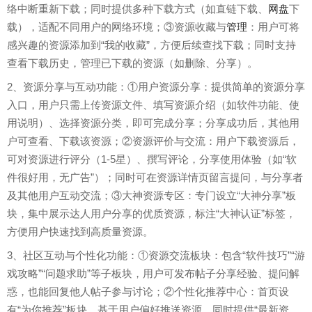
络中断重新下载；同时提供多种下载方式（如直链下载、
网盘
下
载），适配不同用户的网络环境；③资源收藏与
管理
：用户可将
感兴趣的资源添加到“我的收藏”，方便后续查找下载；同时支持
查看下载历史，管理已下载的资源（如删除、分享）。
2、资源分享与互动功能：①用户资源分享：提供简单的资源分享
入口，用户只需上传资源文件、填写资源介绍（如软件功能、使
用说明）、选择资源分类，即可完成分享；分享成功后，其他用
户可查看、下载该资源；②资源评价与交流：用户下载资源后，
可对资源进行评分（1-5星）、撰写评论，分享使用体验（如“软
件很好用，无广告”）；同时可在资源详情页留言提问，与分享者
及其他用户互动交流；③大神资源专区：专门设立“大神分享”板
块，集中展示达人用户分享的优质资源，标注“大神认证”标签，
方便用户快速找到高质量资源。
3、社区互动与个性化功能：①资源交流板块：包含“软件技巧”“游
戏攻略”“问题求助”等子板块，用户可发布帖子分享经验、提问解
惑，也能回复他人帖子参与讨论；②个性化推荐中心：首页设
有“为你推荐”板块，基于用户偏好推送资源，同时提供“最新资