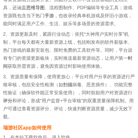
具，还涵盖
思维导图
、流程图制作、PDF编辑等专业工具；游戏
资源既包含当下热门
手游
，也收录经典单机游戏及怀旧小游戏，
能同时满足用户工作、生活、娱乐等多场景的资源需求。
2、资源更新及时，紧跟行业动态：依托“大神用户实时分享”机
制，平台每天都有大量新资源上线，包括刚发布的软件新版本、
热门游戏的最新安装包、限时免费的工具软件等。同时，平台设
有专门的资源更新板块，实时推送最新资源动态，让用户第一
时
间
获取所需资源，避免因资源过时影响使用体验。
3、资源质量有保障，使用更放心：平台对用户分享的资源进行严
格审核，包括安全性检测（如
扫描
病毒、恶意插件）、功能完整
性验证（确保软件能正常安装使用），同时鼓励用户对资源进行
评分
和评论，形成“用户监督+平台审核”的双重质量保障机制。用
户可通过查看资源评分、评论，快速判断资源质量，减少无效下
载。
瑞游社区app如何使用
1、在本站下载软件后，进入软件