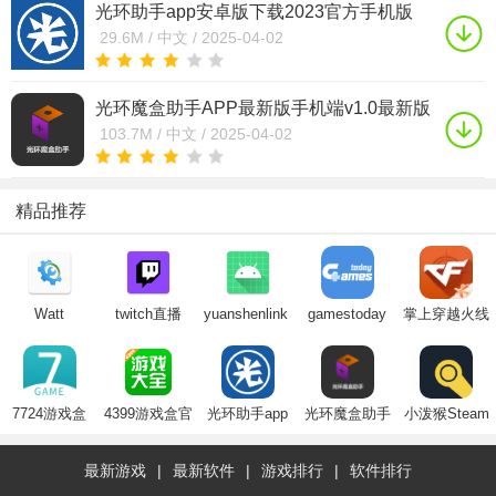
光环助手app安卓版下载2023官方手机版
v5.30.6最新版
29.6M /
中文 /
2025-04-02
光环魔盒助手APP最新版手机端v1.0最新版
103.7M /
中文 /
2025-04-02
精品推荐
Watt
twitch直播
yuanshenlink（原
gamestoday
掌上穿越火线
Toolkit(steam++工
app官方下载
神link）app官
官方版下载安
下载
具箱)下载
2025最新版
方下载免费版
卓2024最新版
2024最新版
2024最新版本
7724游戏盒
4399游戏盒官
光环助手app
光环魔盒助手
小泼猴Steam
app官方版下
方免费版2025
安卓版下载
APP最新版手
游戏app官方
载2023最新版
最新版
2023官方手机
机端
正版
最新游戏
|
最新软件
|
游戏排行
|
软件排行
版