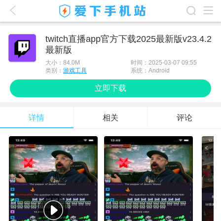
爱下首页
twitch直播app官方下载2025最新版v23.4.2
最新版
游戏排行榜
大小：
84.0M
时间：2025-03-07 09:55
应用排行榜
类别：
游戏工具
系统：Android
立即下载
最新游戏
最新应用
详情
相关
评论
手机使用
游戏攻略