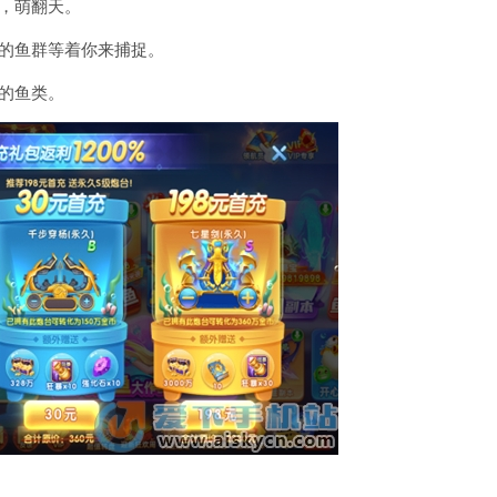
，萌翻天。
类的鱼群等着你来捕捉。
的鱼类。