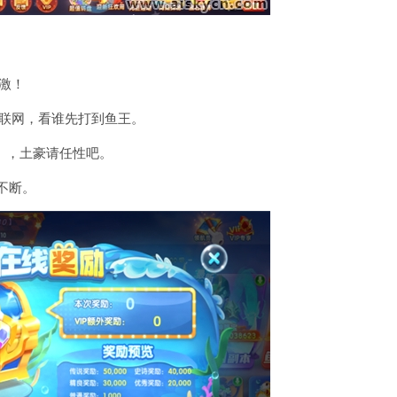
激！
人联网，看谁先打到鱼王。
），土豪请任性吧。
不断。