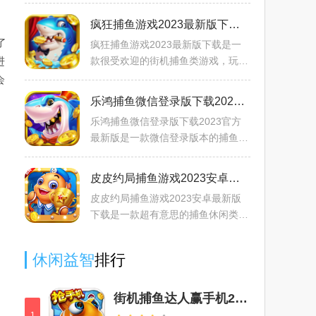
休闲捕鱼玩法，打造全新的西游赛季
特色，解锁各种西游角色参与到捕鱼
疯狂捕鱼游戏2023最新版下载3.1
之中来，多种捕鱼道具应有
了
疯狂捕鱼游戏2023最新版下载是一
进
款很受欢迎的街机捕鱼类游戏，玩家
在游戏中需要不断的进行捕鱼，里面
会
有非常多鱼的种类，而且还有很多超
乐鸿捕鱼微信登录版下载2023官方最新版v1.0.7.8.2手机版
实用的捕鱼炮台，精致的游
乐鸿捕鱼微信登录版下载2023官方
最新版是一款微信登录版本的捕鱼益
智手游游戏，玩家们可以在这里体验
精彩的乐鸿捕鱼游戏玩法，挑战更丰
皮皮约局捕鱼游戏2023安卓最新版下载3.7.1.0
富的捕鱼手游游戏，涵盖了
皮皮约局捕鱼游戏2023安卓最新版
下载是一款超有意思的捕鱼休闲类游
戏，玩家可以在这里体验到捕鱼的玩
法和快乐，而且在捕鱼过程中还会收
休闲益智
排行
获很多鱼之外的惊喜猎物，
街机捕鱼达人赢手机2024官方最新版v10.0.30.7.0最新版
1