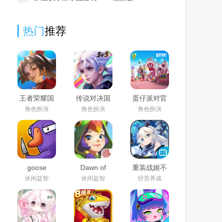
热门
推荐
王者荣耀国
传说对决国
蛋仔派对官
际服官方下
际服下载官
服正版下载
角色扮演
角色扮演
角色扮演
载手机版免
方正版2025
安装2025最
费版2025最
最新版
新版
新版
(Arena of
Valor)
goose
Dawn of
重装战姬不
goose duck
lsles国际服
删档正式版
休闲益智
休闲益智
经营养成
手机版官方
汉化版
下载2024最
新版