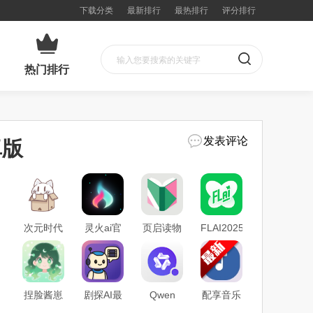
下载分类
最新排行
最热排行
评分排行
热门排行
发表评论
卓版
次元时代
灵火ai官
页启读物
FLAI2025
app客户
方最新版
app最新
最新版官
端官方下
免费下载
正式版下
方下载
载
载
捏脸酱崽
剧探AI最
Qwen
配享音乐
app安卓
新版官方
Chat海外
app最新