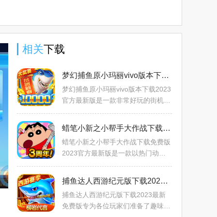
版官方下
中文版下
版下载
版2025下
载
载
2025官方
载
版
相关
下载
梦幻捕鱼原小玛丽vivo版本下载2023官方最新版v5.11.6最新版
梦幻捕鱼原小玛丽vivo版本下载2023
官方最新版是一款非常好玩的街机风
捕鱼手游，游戏中拥有着丰富多样的
鱼群种类，玩家在玩耍的过程中可以
蜡笔小新之小帮手大作战下载免费版2023官方最新版v2.18.4最新版
捕获到各种不同的鱼类，
蜡笔小新之小帮手大作战下载免费版
2023官方最新版是一款以热门动画
蜡笔小新作为游戏题材打造的手游，
游戏中玩家将要扮演小新亲身体验他
捕鱼达人西游纪元版下载2023最新免费版v2.8安卓版
的日常生活，游戏中会有着
捕鱼达人西游纪元版下载2023最新
免费版专为各位玩家们准备了趣味的