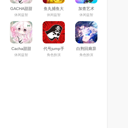
GACHA甜甜
鱼丸捕鱼大
加查艺术
下载官方正
作战官方下
gacha art最
休闲益智
休闲益智
休闲益智
版2024中文
载2023最新
新版下载
最新版
版
2024官方正
版
Cacha甜甜
代号jump手
白荆回廊异
(0.2.0|自制
游下载安装
世穿越画廊
休闲益智
角色扮演
角色扮演
版mod)下载
2024官方最
腾讯版免费
2023最新版
新版
下载2024最
新版