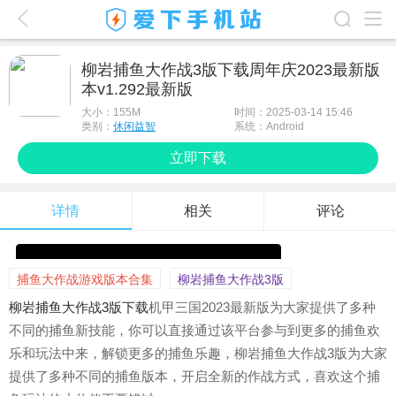
爱下首页
柳岩捕鱼大作战3版下载周年庆2023最新版
本v1.292最新版
游戏排行榜
大小：
155M
时间：2025-03-14 15:46
应用排行榜
类别：
休闲益智
系统：Android
立即下载
最新游戏
最新应用
详情
相关
评论
手机使用
游戏攻略
捕鱼大作战游戏版本合集
柳岩捕鱼大作战3版
柳岩捕鱼大作战3版
下载
机甲三国2023最新版为大家提供了多种
不同的捕鱼新技能，你可以直接通过该平台参与到更多的捕鱼欢
乐和玩法中来，解锁更多的捕鱼乐趣，柳岩捕鱼大作战3版为大家
提供了多种不同的捕鱼版本，开启全新的作战方式，喜欢这个捕