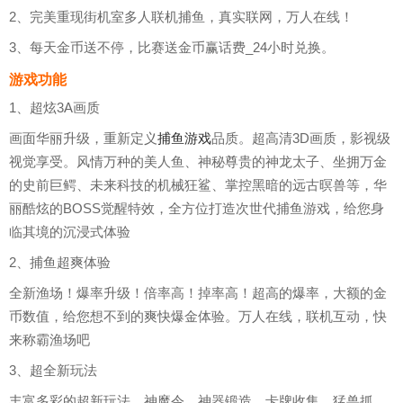
2、完美重现街机室多人联机捕鱼，真实联网，万人在线！
3、每天金币送不停，比赛送金币赢话费_24小时兑换。
游戏功能
1、超炫3A画质
画面华丽升级，重新定义
捕鱼游戏
品质。超高清3D画质，影视级
视觉享受。风情万种的美人鱼、神秘尊贵的神龙太子、坐拥万金
的史前巨鳄、未来科技的机械狂鲨、掌控黑暗的远古暝兽等，华
丽酷炫的BOSS觉醒特效，全方位打造次世代捕鱼游戏，给您身
临其境的沉浸式体验
2、捕鱼超爽体验
全新渔场！爆率升级！倍率高！掉率高！超高的爆率，大额的金
币数值，给您想不到的爽快爆金体验。万人在线，联机互动，快
来称霸渔场吧
3、超全新玩法
丰富多彩的超新玩法，神魔令、神器锻造、卡牌收集、猛兽抓