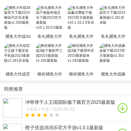
家可以享受纯粹的捕鱼快乐，而日期还有众多炮塔任你选择，轻轻松松就能将鱼
一网打尽，感兴趣的可以下载试试看！..
捕鱼大作战3d
鱼丸捕鱼大作
鱼丸捕鱼大作
鱼丸捕鱼大作
版官方下载
战千炮版奔驰
战赢话费版下
战官方下载
2024柳岩代言
宝马下载2023
载2023官方最
2023最新版
安卓最新版
官方最新版
新版
v1.281安卓版
v1.290最新版
v10.1.35.0.0最
v10.1.33.2.0安
新版
卓版
捕鱼大作战官
柳岩捕鱼大作
柳岩捕鱼大作
捕鱼大作战爆
方正版下载安
战3版下载机甲
战3版下载周年
金版下载2023
装手机版2023
三国2023最新
庆2023最新版
官方最新版
同类推荐
最新版v1.281
版v1.292最新
本v1.292最新
v1.301最新版
安卓版
版
版
冲呀饼干人王国国际服下载官方2025最新版
(cookie run: kingdom)v6.1.102最新版
1.01G /
中文 /
2025-04-02
橙子优选消消乐官方手游v1.0.1最新版