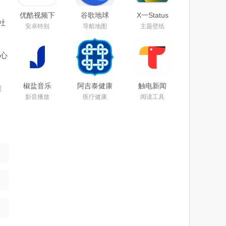
优酷视频下
谷歌地球
X一Status
社
载安装官方
app下载手
app官方安
安卓特别
导航地图
主题壁纸
免费下载
机版2025安
卓最新版本
2025
卓版中文最
下载安装
新免费版
心
椒盐音乐
阿吉泰健康
触电新闻
准
app手机版
课堂下载
APP官方下
影音播放
医疗健康
阅读工具
下载2025最
app官方版
载安卓版
新版本