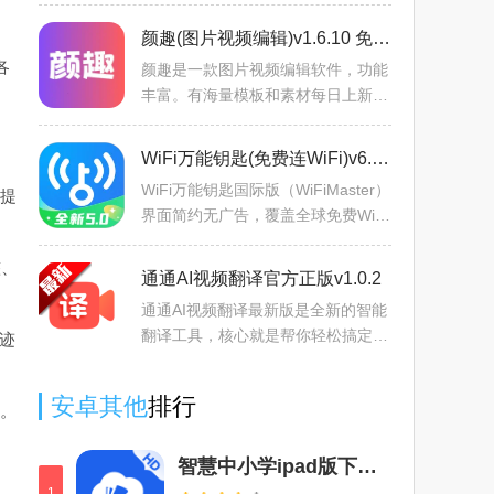
容，有创作、浏览、社交等功能，支
持直播购物。具备高清流畅、离线缓
颜趣(图片视频编辑)v1.6.10 免费版
存等优势，还有多样福利，
各
颜趣是一款图片视频编辑软件，功能
丰富。有海量模板和素材每日上新，
支持一键抠图换背景、智能抠人像。
能轻松制作创意图片视频，支持多平
WiFi万能钥匙(免费连WiFi)v6.9.08 手机版
台分享，且有自动修图、
WiFi万能钥匙国际版（WiFiMaster）
提
界面简约无广告，覆盖全球免费WiF
i，支持多语言。基于云端数据库，可
一键连热点，有安全防护，还能管理
整、
通通AI视频翻译官方正版v1.0.2
网络、查看密码、分享热
通通AI视频翻译最新版是全新的智能
翻译工具，核心就是帮你轻松搞定视
迹
频翻译，不用先把视频下载到手机
里，省了不少存储空间和等待时间，
安卓其他
排行
。
对经常需要处理视频翻译的
智慧中小学ipad版下载2025官方最新版本v1.1.21兼容版
1