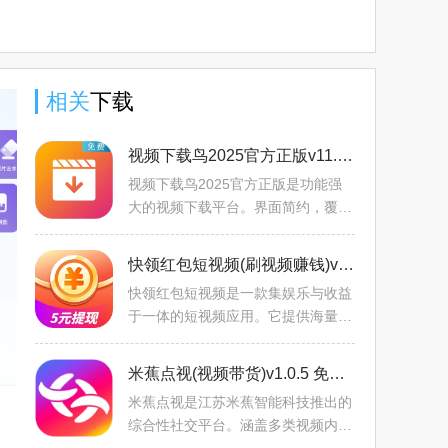
相关
下载
视频下载鸟2025官方正版v11.0.43.345231121 手机版
视频下载鸟2025官方正版是功能强
大的视频下载平台。界面简约，覆盖
全网资源，多引擎高速稳定下载，支
持投屏与多格式，绿色无广告，还能
快领红包短视频(刷视频赚钱)v1.5.2 安卓版
嗅探资源、边下边播，满足
快领红包短视频是一款集娱乐与收益
于一体的短视频应用。它提供海量精
心筛选的多元视频，涵盖娱乐、生活
等类型。用户能通过刷视频、签到等
米蕉点视(视频带货)v1.0.5 免费版
任务获金币换收益，还可
米蕉点视是江苏米蕉智能科技推出的
综合性社交平台。涵盖多类视频内