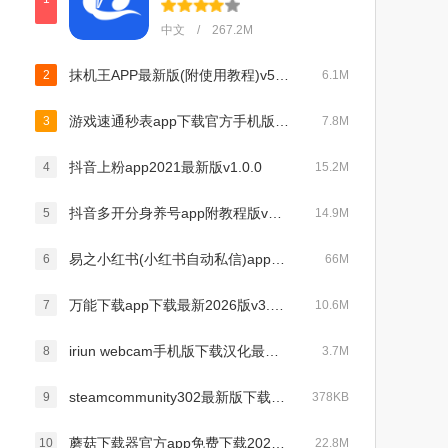
中文 / 267.2M
抹机王APP最新版(附使用教程)v5.6.6
2
6.1M
游戏速通秒表app下载官方手机版v5.8.6安卓版
3
7.8M
抖音上粉app2021最新版v1.0.0
4
15.2M
抖音多开分身养号app附教程版v9.9.9
5
14.9M
易之小红书(小红书自动私信)appv1.2
6
66M
万能下载app下载最新2026版v3.0.1
7
10.6M
iriun webcam手机版下载汉化最新版本v2.7最新版
8
3.7M
steamcommunity302最新版下载1.0 免费版
9
378KB
蘑菇下载器官方app免费下载2024(1DM)v15.8最新版
10
22.8M