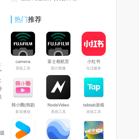
热门
推荐
camera
富士相机官
小红书
处
remote最新
方下载
google play
系统工具
图片图像
生活服务
版官方下载
app2024最
版下载2026
扩
2026
新版
最新版
大
(camera
remote)
分
也
韩小圈(韩剧
NodeVideo
tabtab游戏
TV)免费下
官方下载
平台(taptap)
影音播放
系统工具
游戏工具
载2026最新
2026最新免
官方下载
版
费版
2025最新版
本
提