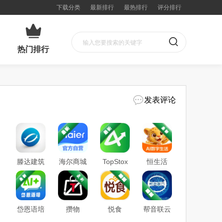
下载分类
最新排行
最热排行
评分排行
热门排行
发表评论
滕达建筑
海尔商城
TopStox
恒生活
领藏
岱恩语培
攒物
悦食
帮音联云
AI＋