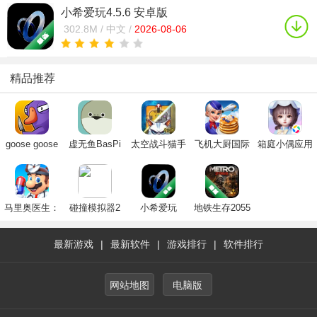
小希爱玩4.5.6 安卓版
302.8M /
中文 /
2026-08-06
精品推荐
goose goose
虚无鱼BasPi
太空战斗猫手
飞机大厨国际
箱庭小偶应用
duck手机版官
下载中文最新
机版正版2024
服安卓下载
宝服下载2023
方下载2024最
版
最新版(Space
2025官方最新
官方正版
新版
Сats)
版(Airplane
Chefs)
马里奥医生：
碰撞模拟器2
小希爱玩
地铁生存2055
世界
最新游戏
|
最新软件
|
游戏排行
|
软件排行
网站地图
电脑版