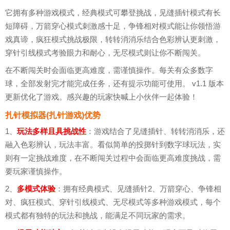
它拥有多种游戏模式，经典模式可攀登挑战，见缝插针模式有长
短障碍，万箭穿心模式刺激感十足，争锋相对模式能让你领悟游
戏真谛，疯狂模式挑战极限，转转消消乐结合色彩辨认更刺激，
穿针引线模式考验眼力和耐心，无尽模式则让你不断闯关。
在不断闯关时会面临更高难度，需谨慎操作。每关有众多数字
球，全部发射完才能完成任务，还有提示功能可使用。 v1.1 版本
更新优化了游戏。感兴趣的玩家快喊上小伙伴一起体验！
扎针模拟器(扎针游戏)优势
1、
玩法多样且具挑战性
：游戏结合了见缝插针、转转消消乐，还
融入色彩辨认，玩法丰富。看似简单的投掷针到数字球玩法，实
则有一定挑战难度，在不断闯关过程中会面临更高难度挑战，需
要玩家谨慎操作。
2、
多模式体验
：拥有经典模式、见缝插针2、万箭穿心、争锋相
对、疯狂模式、穿针引线模式、无尽模式等多种游戏模式，每个
模式都有独特的玩法和挑战，能满足不同玩家的需求。