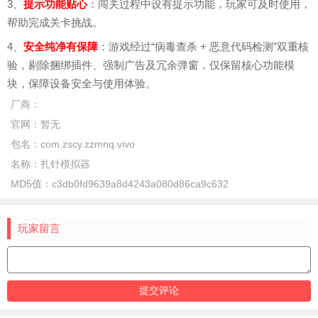
3、
提示功能贴心
：闯关过程中设有提示功能，玩家可及时使用，
帮助完成关卡挑战。
4、
安全纯净有保障
：游戏经过“病毒查杀 + 恶意代码检测”双重核
验，剔除捆绑插件、强制广告及冗余弹窗，仅保留核心功能模
块，保障设备安全与使用体验。
厂商：
官网：
暂无
包名：
com.zscy.zzmnq.vivo
名称：
扎针模拟器
MD5值：
c3db0fd9639a8d4243a080d86ca9c632
玩家留言