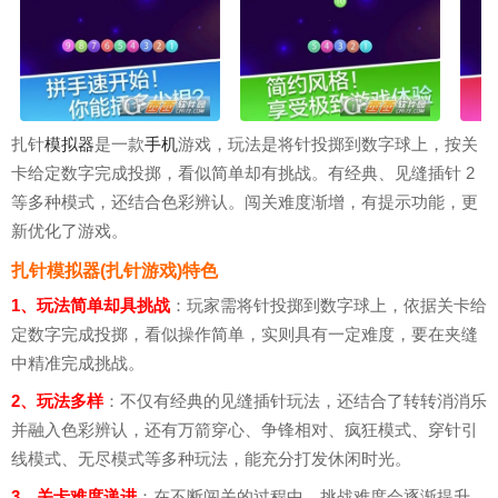
扎针
模拟器
是一款
手机
游戏，玩法是将针投掷到数字球上，按关
卡给定数字完成投掷，看似简单却有挑战。有经典、见缝插针 2
等多种模式，还结合色彩辨认。闯关难度渐增，有提示功能，更
新优化了游戏。
扎针模拟器(扎针游戏)特色
1、玩法简单却具挑战
：玩家需将针投掷到数字球上，依据关卡给
定数字完成投掷，看似操作简单，实则具有一定难度，要在夹缝
中精准完成挑战。
2、玩法多样
：不仅有经典的见缝插针玩法，还结合了转转消消乐
并融入色彩辨认，还有万箭穿心、争锋相对、疯狂模式、穿针引
线模式、无尽模式等多种玩法，能充分打发休闲时光。
3、关卡难度递进
：在不断闯关的过程中，挑战难度会逐渐提升，