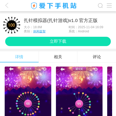
爱下首页
扎针模拟器(扎针游戏)v1.0 官方正版
游戏排行榜
大小：
18.8M
时间：2025-11-04 16:09
类别：
休闲益智
系统：Android
应用排行榜
立即下载
最新游戏
详情
相关
评论
最新应用
手机使用
游戏攻略