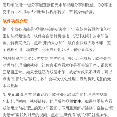
便后续使用;一键分享能直接把无水印视频分享到微信、QQ等社
交平台，不用再从相册里找视频转发，节省操作步骤。
软件功能介绍
第一个核心功能是“视频链接解析去水印”。在软件首页的输入框
里粘贴视频链接，软件会自动解析链接，识别视频中的水印位
置。解析完成后，点击“开始去水印”，软件会快速去除水印，整
个过程不用手动调整，完全自动化处理，省心又高效。
“视频预览与二次处理”功能也很实用。去水印完成后，软件会自
动播放处理后的视频，让你直观查看水印是否去除干净，视频画
面是否正常。如果发现还有残留水印，或者对效果不满意，可以
点击“重新处理”按钮，软件会再次优化处理，直到得到满意的无
水印视频。
“历史
记录
管理”功能很贴心。软件会记录你之前处理过的视频，
包括处理时间、视频链接、处理后的视频
文件
。如果想重新查看
或使用之前处理过的无水印视频，不用重新解析链接，直接在“历
史记录”里找到对应的视频，点击“重新保存”或“分享”就能操作。