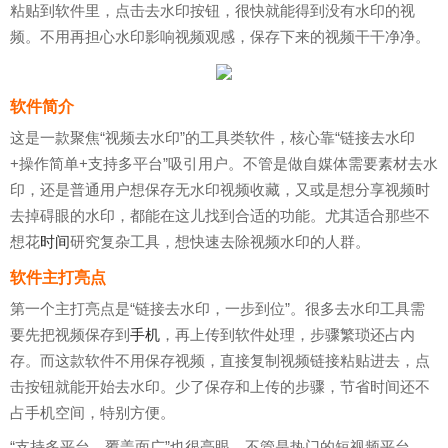
粘贴到软件里，点击去水印按钮，很快就能得到没有水印的视
频。不用再担心水印影响视频观感，保存下来的视频干干净净。
软件简介
这是一款聚焦“视频去水印”的工具类软件，核心靠“链接去水印
+操作简单+支持多平台”吸引用户。不管是做自媒体需要素材去水
印，还是普通用户想保存无水印视频收藏，又或是想分享视频时
去掉碍眼的水印，都能在这儿找到合适的功能。尤其适合那些不
想花
时间
研究复杂工具，想快速去除视频水印的人群。
软件主打亮点
第一个主打亮点是“链接去水印，一步到位”。很多去水印工具需
要先把视频保存到
手机
，再上传到软件处理，步骤繁琐还占内
存。而这款软件不用保存视频，直接复制视频链接粘贴进去，点
击按钮就能开始去水印。少了保存和上传的步骤，节省时间还不
占手机空间，特别方便。
“支持多平台，覆盖面广”也很亮眼。不管是热门的短视频平台，