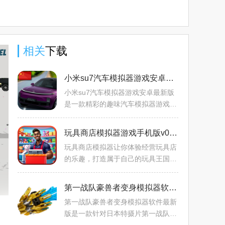
方2025版
app官方
工会app
下载2025
版下载
最新手机
2025最新
版
版
相关
下载
小米su7汽车模拟器游戏安卓最新版v1.2官方版
小米su7汽车模拟器游戏安卓最新版
是一款精彩的趣味汽车模拟器游戏，
玩家们可以在这里挑战惊喜的国产汽
车赛车竞技模拟器玩法，能够为玩家
玩具商店模拟器游戏手机版v0.1.2无限金币版
们准备特色十足的地图选择
玩具商店模拟器让你体验经营玩具店
的乐趣，打造属于自己的玩具王国。
从一开始，你只需要挑选一些玩具进
货，逐步提升店铺的规模和产品种
第一战队豪兽者变身模拟器软件最新版v0.9.6手机版
类，吸引更多的小伙伴来购
第一战队豪兽者变身模拟器软件最新
版是一款针对日本特摄片第一战队打