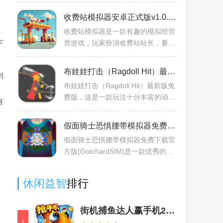
造的趣味十足的变身模拟器游戏，玩
家们可以沉浸式体验变身器的使用，
收费站模拟器安卓正式版v1.0.283最新版
获得更加多样化的趣味玩
，
收费站模拟器是一款有趣的模拟经营
下
类游戏，玩家扮演收费站站长，要合
理规划收费站布局，如安排收费窗口
位置、规划车道等，确保车辆顺畅通
布娃娃打击（Ragdoll Hit）最新版免费版v0.5.17手机版
刺
行。还需根据车流量变化
布娃娃打击（Ragdoll Hit）最新版免
费版，这是一款玩法十分丰富的动作
有
战斗类游戏，玩家在游戏中可以和不
同的敌人进行战斗，这里有着丰富的
假面骑士恐惧腰带模拟器免费下载官方版(Gotchard SIM)v3.5.15最新版
游戏玩法和内容可以进行
假面骑士恐惧腰带模拟器免费下载官
方版(GotchardSIM)是一款优秀的假
面骑士腰带模拟器软件，提供优质的
手机端假面骑士工具，非常实用，优
休闲益智
排行
秀的精彩实用玩法，非常好
街机捕鱼达人赢手机2024官方最新版v10.0.30.7.0最新版
1