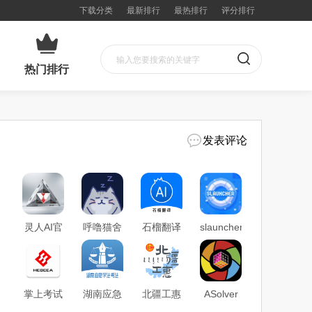
下载分类
最新排行
最热排行
评分排行
热门排行
发表评论
灵人AI官
呼噜猫舍
石榴翻译
slauncher
方正式版
app官方
app最新
超级启动
下载
下载
官方版下
器下载
载
2025官方
版
掌上考试
湖南应急
北疆工惠
ASolver
院app官
学法考法
内蒙古总
魔方官方