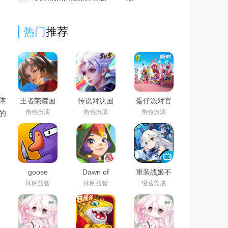
热门
推荐
体
王者荣耀国
传说对决国
蛋仔派对官
际服官方下
际服下载官
服正版下载
角色扮演
角色扮演
角色扮演
的
载手机版免
方正版2025
安装2025最
费版2025最
最新版
新版
新版
(Arena of
Valor)
goose
Dawn of
重装战姬不
goose duck
lsles国际服
删档正式版
休闲益智
休闲益智
经营养成
手机版官方
汉化版
下载2024最
新版