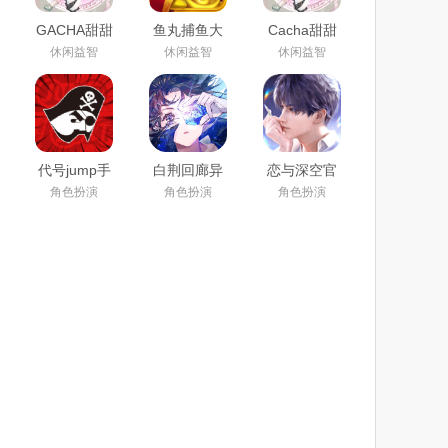
GACHA甜甜
鱼丸捕鱼大
Cacha甜甜
下载官方正
作战官方下
(0.2.0|自制
休闲益智
休闲益智
休闲益智
版2024中文
载2023最新
版mod)下载
最新版
版
2023最新版
代号jump手
白荆回廊异
恋与深空官
游下载安装
世穿越画廊
方服正式版
角色扮演
角色扮演
角色扮演
2024官方最
腾讯版免费
下载2024最
新版
下载2024最
新版
新版