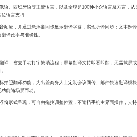
俄语、西班牙语等主流语言，以及全球超100种小众语言及方言，从
方位语言支持。
幕音频流，并通过悬浮窗同步显示翻译字幕，实现听译同步；文本翻
档翻译效率与准确性。
发翻译，省去手动打字繁琐流程；屏幕翻译支持即看即翻，无需截屏
然。
路标拍照翻译功能；为出差商务人士定制会议同传、邮件快速翻译模
现功能随场景而动。
悬浮窗形式呈现，可自由拖拽调整位置，不遮挡手机主界面操作，支