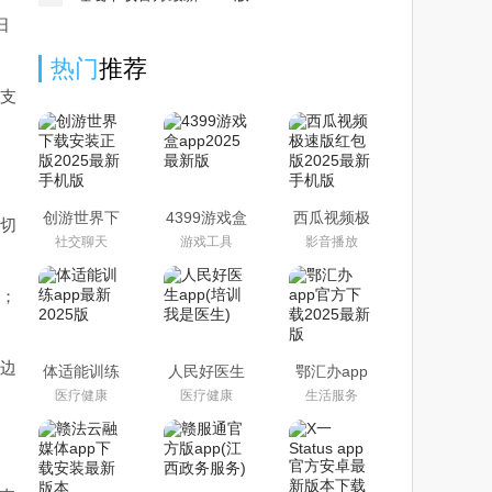
日
热门
推荐
译支
创游世界下
4399游戏盒
西瓜视频极
或切
载安装正版
app2025最
速版红包版
社交聊天
游戏工具
影音播放
2025最新手
新版
2025最新手
机版
机版
块；
持边
体适能训练
人民好医生
鄂汇办app
app最新
app(培训我
官方下载
医疗健康
医疗健康
生活服务
2025版
是医生)
2025最新版