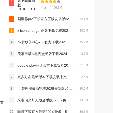
中文 / 56.7M
画世界pro下载官方正版安卓版v2.5.0手机版
2
32.1M
x icon changer正版下载免费2024版v4.2.9安卓版
3
28.6M
小米妙享中心app官方下载2024最新版(跨屏协作)v0.082401
4
15.2M
美家市场tv电视盒子版下载2024最新免费版v3.2.5最新版
5
8.0M
google play商店官方下载安卓2024最新版v41.6.29-23安卓版
6
61.3M
真实好友最新版本下载安装中文版v4.0免费版
7
2.5M
mt管理器最新完美2025最新版v2.13.3
8
20.0M
来电闪光灯无限金币版v2.6.7免费安卓版
9
13.5M
、文
哇嘎下载官方最新2024版v5.1.5最新版
10
36.5M