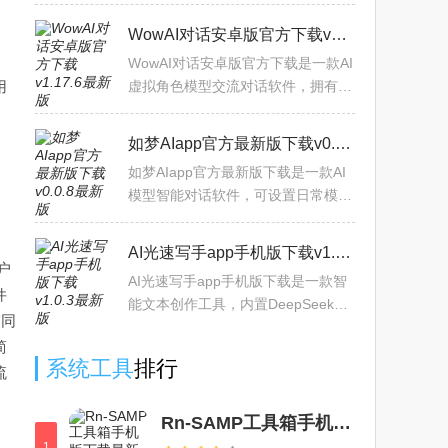
的AI智能功能，通过开启悬浮球，可
以在其他软件顶层进行快捷使用。涵
WowAI对话安卓版官方下载v1.17.6最新版
盖AI理解屏幕，提取文字，
WowAI对话安卓版官方下载是一款AI
用
虚拟角色模型交流对话软件，拥有海
量富有个性的特色角色模型，提供多
功能实时在线交流。支持语音识别与
如梦AIapp官方最新版下载v0.0.8最新版
在线通话，还能创建当前角
如梦AIapp官方最新版下载是一款AI
模型智能对话软件，可设置日常模型
增强版，deepseek，沉浸pro等多款
大模型聊天引擎。提供最新与最热门
AI光速写手app手机版下载v1.0.3最新版
的模型对话推荐，也能通过
户
AI光速写手app手机版下载是一款智
件
能文本创作工具，内置DeepSeek，
窗同
通义千问，智谱清言等多款AI大模
简
型，用户只需输入简短的关键词信
系统工具
排行
流
息，即可通过AI智能助手快速生成
Rn-SAMP工具箱手机版下载最新版v8_Beta1.8.6.2免费版
1