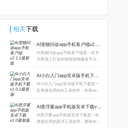
版官方下
中文版下
版下载
版2025下
载
载
2025官方
载
版
相关
下载
AI宠物问诊app手机客户端v2.1.1最新版
AI宠物问诊app手机客户端是一款专
为养宠人打造的智能宠物服务平台，
提供24小时候在线的宠物问诊功能，
随时了解宠物状态，还能对身体状况
AI小白入门app安卓版手机下载v1.0.2最新版
进行测评与分析，指定合理
AI小白入门app安卓版手机下载是一
款便捷实用的AI工具软件，依靠deep
seekR1联网满血版，由华为服务器
提供推理加速，更擅长搜索，答疑，
AI悬浮窗app手机版安卓下载v1.0最新版
分析，写作，提建议，只需输
AI悬浮窗app手机版安卓下载是一款
便捷实用的悬浮工具软件，拥有丰富