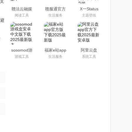
支
赣法云融媒
赣服通官方
X一Status
体app下载
版app(江西
app官方安
阅读工具
生活服务
主题壁纸
安装最新版
政务服务)
卓最新版本
，避
本
下载安装
商
sosomod游
福家e站app
阿里云盘
戏盒安卓中
官方版下载
app官方下
游戏工具
生活服务
系统工具
文版下载
2025最新版
载2025最新
2025最新版
安卓版
本