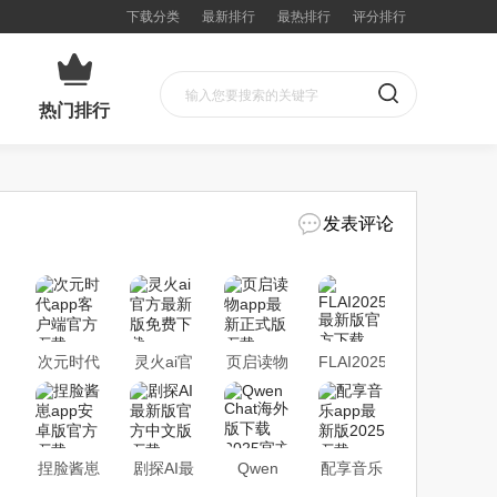
下载分类
最新排行
最热排行
评分排行
热门排行
发表评论
次元时代
灵火ai官
页启读物
FLAI2025
app客户
方最新版
app最新
最新版官
端官方下
免费下载
正式版下
方下载
载
载
捏脸酱崽
剧探AI最
Qwen
配享音乐
app安卓
新版官方
Chat海外
app最新