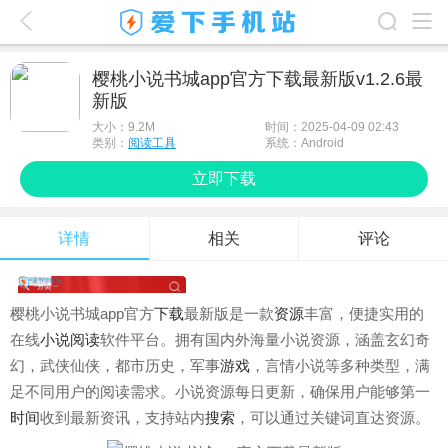
爱下首页
樱桃小说书城app官方下载最新版v1.2.6最
新版
游戏排行榜
大小：
9.2M
时间：2025-04-09 02:43
应用排行榜
类别：
阅读工具
系统：Android
立即下载
最新游戏
最新应用
详情
相关
评论
手机使用
游戏攻略
樱桃小说书城app官方
下载
最新版是一款
资源
丰富，便捷实用的
在线
小说阅读
软件平台。拥有国内外海量小说资源，涵盖玄幻奇
幻，武侠仙侠，都市历史，军事
游戏
，言情小说等多种类型，满
足不同用户的阅读需求。小说资源每日更新，确保用户能够第一
时间
收到最新资讯，支持站内
搜索
，可以通过关键词直达资源。