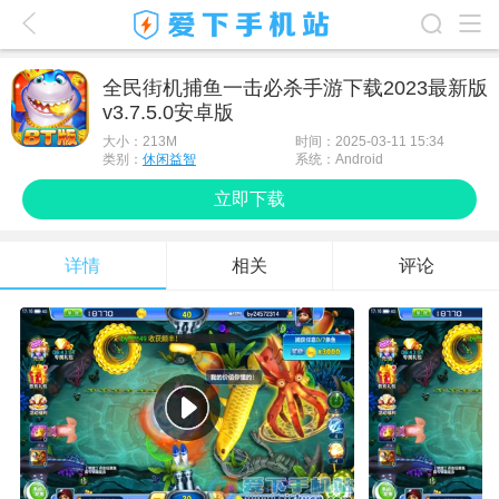
爱下首页
全民街机捕鱼一击必杀手游下载2023最新版
v3.7.5.0安卓版
游戏排行榜
大小：
213M
时间：2025-03-11 15:34
应用排行榜
类别：
休闲益智
系统：Android
立即下载
最新游戏
最新应用
详情
相关
评论
手机使用
游戏攻略