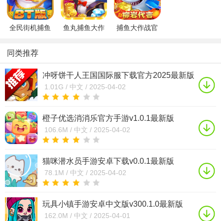
卓版
版
全民街机捕鱼
鱼丸捕鱼大作
捕鱼大作战官
一击必杀手游
战赢话费版下
方正版下载安
下载2023最新
载2023官方最
装手机版2023
同类推荐
版v3.7.5.0安卓
新版
最新版v1.281
版
v10.1.33.2.0安
安卓版
冲呀饼干人王国国际服下载官方2025最新版
卓版
(cookie run: kingdom)v6.1.102最新版
1.01G /
中文 /
2025-04-02
橙子优选消消乐官方手游v1.0.1最新版
106.6M /
中文 /
2025-04-02
猫咪潜水员手游安卓下载v0.0.1最新版
78.1M /
中文 /
2025-04-02
玩具小镇手游安卓中文版v300.1.0最新版
162.0M /
中文 /
2025-04-01