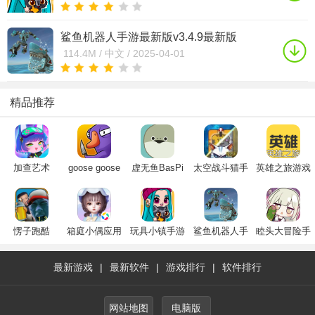
鲨鱼机器人手游最新版v3.4.9最新版
114.4M /
中文 /
2025-04-01
精品推荐
加查艺术
goose goose
虚无鱼BasPi
太空战斗猫手
英雄之旅游戏
gacha art最新
duck手机版官
下载中文最新
机版正版2024
下载手机版最
版下载2024官
方下载2024最
版
最新版(Space
新版
方正版
新版
Сats)
愣子跑酷
箱庭小偶应用
玩具小镇手游
鲨鱼机器人手
睦头大冒险手
demo爱坤版
宝服下载2023
安卓中文版
游最新版
游最新版
官方下载免费
官方正版
最新游戏
|
最新软件
|
游戏排行
|
软件排行
版2023最新版
本
网站地图
电脑版