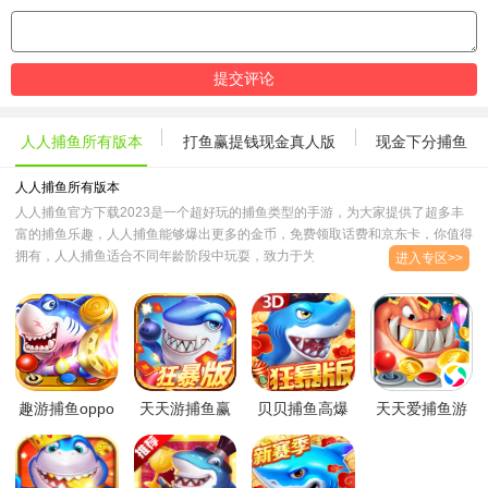
人人捕鱼所有版本
打鱼赢提钱现金真人版
现金下分捕鱼
人人捕鱼所有版本
人人捕鱼官方下载2023是一个超好玩的捕鱼类型的手游，为大家提供了超多丰
富的捕鱼乐趣，人人捕鱼能够爆出更多的金币，免费领取话费和京东卡，你值得
拥有，人人捕鱼适合不同年龄阶段中玩耍，致力于为玩家提供更多的捕鱼乐趣，
进入专区>>
小编为大家提供人人捕鱼官方版，极速版，微信红包版全部都有，满足你的需求
哦。..
趣游捕鱼oppo
天天游捕鱼赢
贝贝捕鱼高爆
天天爱捕鱼游
版本下载2023
话费版免费下
版下载官方版
戏下载官方最
官方最新版
载2023官方最
2023最新免费
新2023版
v6.1.0最新版
新版v1.0.0安
版v1.2.2 最新
v1.0.0安卓版