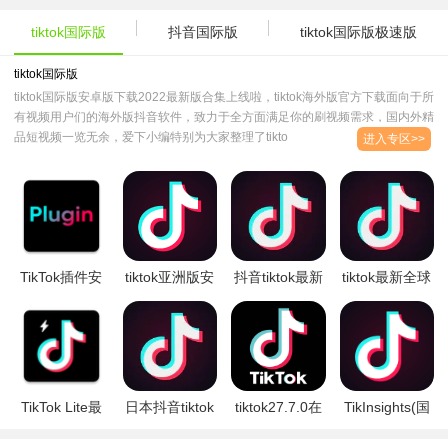
tiktok国际版
抖音国际版
tiktok国际版极速版
tiktok国际版
tiktok国际版安卓版下载2022最新版合集上线啦，tiktok海外版官方下载面向于所
有视频用户们的海外版抖音软件，致力于全方面满足你的刷视频需求，国内外精
品短视频一览无余，爱下小编特别为大家整理了tiktok国际版所有版本，希望能
进入专区>>
够帮助大家更好的享受视频的乐趣！..
TikTok插件安
tiktok亚洲版安
抖音tiktok最新
tiktok最新全球
卓中文版
卓下载官方
2024国际版
国际版v35.5.3
v2.4.5
2024最新版
v34.8.4
最新版
v35.4.4最新版
TikTok Lite最
日本抖音tiktok
tiktok27.7.0在
TikInsights(国
新精简版
最新官方版
线安装免费
际版
v29.9.3最新版
v35.1.3最新版
2025最新版
TikTok)appv34.5