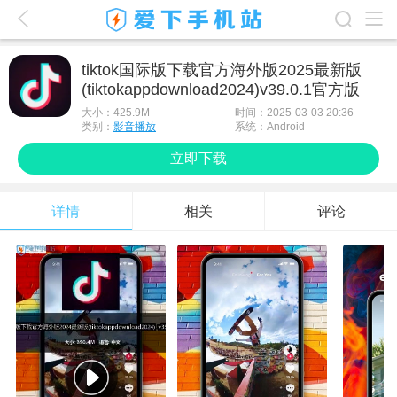
爱下首页
tiktok国际版下载官方海外版2025最新版
(tiktokappdownload2024)v39.0.1官方版
游戏排行榜
大小：
425.9M
时间：2025-03-03 20:36
应用排行榜
类别：
影音播放
系统：Android
立即下载
最新游戏
最新应用
详情
相关
评论
手机使用
游戏攻略