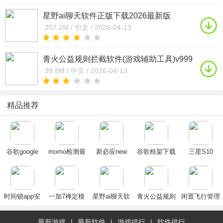
星野ai聊天软件正版下载2026最新版
v2.49.104免费版
257.2M /
中文 /
2026-04-13
青火公益规则拦截软件(游戏辅助工具)v999
免费版
39.8M /
中文 /
2026-04-13
精品推荐
谷歌google
momo检测最
新必应new
谷歌框架下载
三星S10
play官方下载
新版官方免费
bing手机版下
安装2024官方
Energy Ring
安卓2025最新
版下载
载2025官方最
正版安卓最新
版
新版
版(Google
Play 服务)
时间锁app安
一加7禅定模
星野ai聊天软
青火公益规则
闲置飞行管理
卓免费版
式app
件正版下载
拦截软件(游
器2026官方最
2026最新版
戏辅助工具)
新版本
最新游戏
|
最新软件
|
游戏排行
|
软件排行