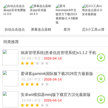
免root版v2.0.5
器高级会员版
器最新加强版
连点器手机版
v2.7.7
v2.0
v2.0.3
自动点击连点
屏幕连点器精
星河
忍3小工具cc滑
器app安卓免费
灵app安卓版
liveonepick中
步连点器v1.0
版v1.0.0
v4.4.3
文版官方下载
安卓最新版
同类推荐
2023最新版
v1.4.0最新版
病床管理系统(患者信息管理系统)v1.1.2 手机
版
65.4M /
中文 /
2026-04-14
爱译客gaminik国际服下载2026官方最新版
v5.0.0 官方正版
81.1M /
中文 /
2026-04-14
安卓wii模拟器mmj版下载官方汉化最新版
(Dolphin Emulator)v2509 免费版
19.5M /
中文 /
2026-04-14