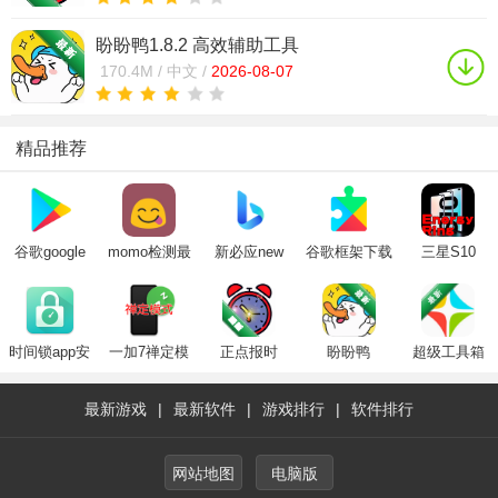
盼盼鸭1.8.2 高效辅助工具
170.4M /
中文 /
2026-08-07
精品推荐
谷歌google
momo检测最
新必应new
谷歌框架下载
三星S10
play官方下载
新版官方免费
bing手机版下
安装2024官方
Energy Ring
安卓2025最新
版下载
载2025官方最
正版安卓最新
版
新版
版(Google
Play 服务)
时间锁app安
一加7禅定模
正点报时
盼盼鸭
超级工具箱
卓免费版
式app
最新游戏
|
最新软件
|
游戏排行
|
软件排行
网站地图
电脑版