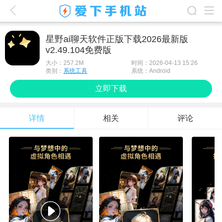
爱下首页
星野ai聊天软件正版下载2026最新版
v2.49.104免费版
游戏排行榜
大小：
257.2M
时间：2026-04-13 15:26
应用排行榜
类别：
系统工具
系统：Android
立即下载
最新游戏
最新应用
详情
相关
评论
手机使用
游戏攻略