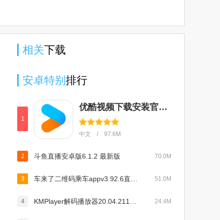
官方版
端备份
版手机版
语音游戏
(文件云
包)
端备份)
相关
下载
安卓特别
排行
优酷视频下载安装官方免费下载2025v11.1.71安卓版
1
中文 / 97.6M
斗鱼直播安卓版6.1.2 最新版
2
70.0M
车来了二维码乘车appv3.92.6直装版
3
51.0M
KMPlayer解码播放器20.04.211安卓版
4
24.4M