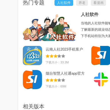
热门专题
人社软件
养老
看漫画
人社软件
当地的人社软件能
了解最新的就业动
下手机站特别为大
云南人社2023手机客户
端appv2.90
下载大小：33.3M
烟台智慧人社通app官方
版v2.25.1
下载大小：69M
相关版本