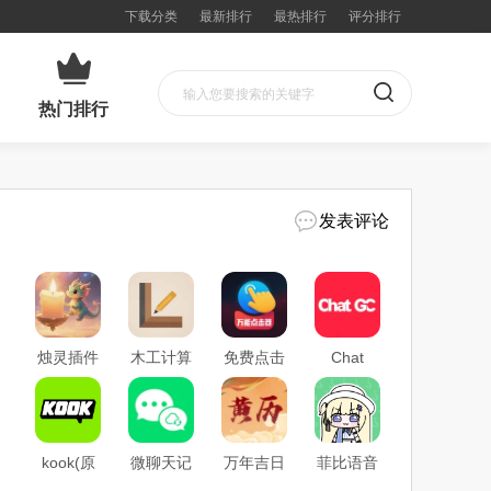
下载分类
最新排行
最热排行
评分排行
热门排行
发表评论
烛灵插件
木工计算
免费点击
Chat
2026官方
(木工计
器万能连
GC(跨国
最新版本
算工具)
点器(智
社交软
能触控工
件)
具)
kook(原
微聊天记
万年吉日
菲比语音
开黑啦)
录手机云
日历安卓
盒(趣味