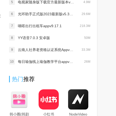
电视家随身版下载官方最新版本v10.2.1 官方最新版
5
4.9M
光环助手正式版2023最新版v5.30.6安卓版
6
29.6M
教
嘀嗒出行出租车appv9.17.1
7
218.3M
YY语音7.0.3 安卓版
8
50M
云南人社养老资格认证系统Appv2.90
9
33.3M
每日瑜伽线上瑜伽教学平台appv7.18.05安卓官方版
10
26M
热门
推荐
韩小圈(韩剧
小红书
NodeVideo