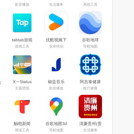
TV)免费下
google play
官方下载
影音播放
生活服务
系统工具
载2026最新
版下载2026
2026最新免
版
最新版
费版
tabtab游戏
优酷视频下
谷歌地球
平台(taptap)
载安装官方
app下载手
游戏工具
安卓特别
导航地图
官方下载
免费下载
机版2025安
2025最新版
2025
卓版中文最
本
新免费版
X一Status
椒盐音乐
阿吉泰健康
信
app官方安
app手机版
课堂下载
主题壁纸
影音播放
医疗健康
卓最新版本
下载2025最
app官方版
下载安装
新版本
触电新闻
谷歌地图3d
清廉贵州(贵
APP官方下
实景地图手
州纪检监
阅读工具
导航地图
生活服务
载安卓版
机下载2025
察)app官方