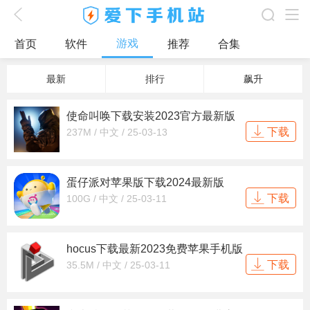
游戏
首页
软件
爱下首页
推荐
合集
游戏排行榜
最新
排行
飙升
应用排行榜
使命叫唤下载安装2023官方最新版
最新游戏
v1.0.2手机版
下载
237M / 中文 / 25-03-13
最新应用
蛋仔派对苹果版下载2024最新版
手机使用
v1.0.55最新版
下载
100G / 中文 / 25-03-11
游戏攻略
hocus下载最新2023免费苹果手机版
v4.0.1官方版
下载
35.5M / 中文 / 25-03-11