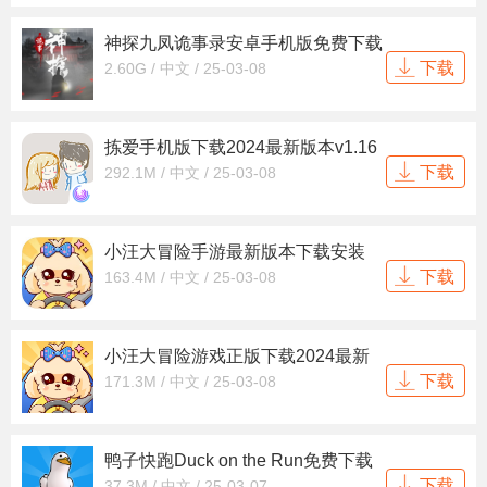
神探九凤诡事录安卓手机版免费下载
安装v1.0最新版
下载
2.60G / 中文 / 25-03-08
拣爱手机版下载2024最新版本v1.16
手机版
下载
292.1M / 中文 / 25-03-08
小汪大冒险手游最新版本下载安装
v1.0.1官方版
下载
163.4M / 中文 / 25-03-08
小汪大冒险游戏正版下载2024最新
版v1.0.1官方版
下载
171.3M / 中文 / 25-03-08
鸭子快跑Duck on the Run免费下载
iOS最新版v1.2.8官方版
下载
37.3M / 中文 / 25-03-07