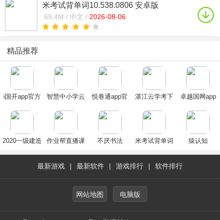
米考试背单词10.538.0806 安卓版
69.4M /
中文 /
2026-08-06
精品推荐
i国开app官方
智慧中小学云
悦卷通app官
湛江云学考下
卓越国网app
下载手机版
平台app官方
方下载2025最
载安卓官方版
最新版
2024最新版
下载2024最新
新版
版
2020一级建造
作业帮直播课
不厌书法
米考试背单词
猿认知
师提分王App
app
最新游戏
|
最新软件
|
游戏排行
|
软件排行
网站地图
电脑版