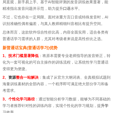
局直观，新手易上手。基于AI智能评测的发音训练效果显著，能
精准指出发音问题并示范，助力提升
口语
水平。
不过，它也存在一定局限。面对浓重方言口音或特殊发音时，AI
识别准确性偶有偏差，与真人教师精细纠音相比有提升空间。
总体而言，这款软件综合性价比高，内容全面实用，适合各类有
普通话学习需求的人群，尤其对考级者来说是高性价比之选。
新普通话宝典(普通话学习)优势
1、技术门槛显著降低
：将原本需要专业老师指导的发音矫正，转
化为一套可视化的可自主操作的训练流程，让系统性学习普通话
变得更为便捷。
2、
资源
整合一站解决
：集成了从官方大纲词表、全真模拟试题到
海量训练素材的全部内容，一个程序即可满足绝大部分学习和备
考需求。
3、个性化学习路径
：通过智能分析学习数据，能够为不同基础的
学习者推荐针对性的训练内容，实现个性化的学习规划，提
升学
习效率。