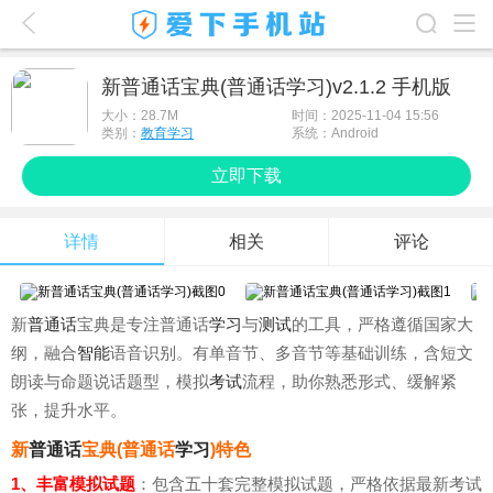
爱下首页
新普通话宝典(普通话学习)v2.1.2 手机版
游戏排行榜
大小：
28.7M
时间：2025-11-04 15:56
类别：
教育学习
系统：Android
应用排行榜
立即下载
最新游戏
详情
相关
评论
最新应用
手机使用
新
普通话
宝典是专注普通话
学习
与
测试
的工具，严格遵循国家大
游戏攻略
纲，融合
智能
语音识别。有单音节、多音节等基础训练，含短文
朗读与命题说话题型，模拟
考试
流程，助你熟悉形式、缓解紧
张，提升水平。
新
普通话
宝典(普通话
学习
)特色
1、丰富模拟试题
：包含五十套完整模拟试题，严格依据最新考试