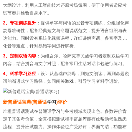
大纲设计，利用人工智能技术还原考场氛围，便于使用者适应考
试节奏并检验自身水平。
2、专项训练提升
：提供单字与词语的发音专项训练，分组强化声
韵母准确性，配备经典短文与命题说话范文，提升语言组织与表
达能力。同时设有系统化视频课程，详细讲解声调、多音字及儿
化音等难点，针对易错字词进行解析。
3、定制双语内容
：为维吾尔、哈萨克等民族学习者定制双语学习
内容，结合拼音与文字对照，配备常用生活对话卡包进行练习。
4、科学学习路径
：设计从基础声韵母，到短文朗读，再到命题说
话的渐进式学习路径，如同闯关
游戏
，引导学习者科学进阶。
新普通话宝典(普通话
学习
)评价
准橙普通话测试在普通话
学习
与备考领域表现出色。多数评价肯
定了其备考价值，全真模拟测试和丰富
题库
能有效帮助考生熟悉
流程、提升应试能力。操作体验也广受好评，界面简洁，功能布