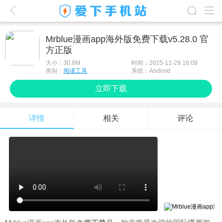
爱下首页
Mrblue漫画app海外版免费下载v5.28.0 官
方正版
游戏排行榜
大小：
30.8M
时间：2025-11-28 16:08
应用排行榜
类别：
阅读工具
系统：Android
立即下载
最新游戏
最新应用
详情
相关
评论
手机使用
游戏攻略