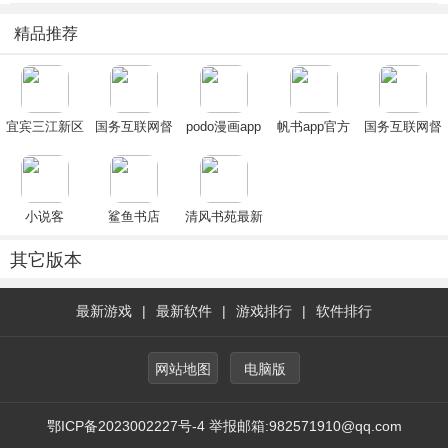
精品推荐
宜宾三江新区
国务互联网督
podo漫画app
帆书app官方
国务互联网督
APP安卓最新
查平台下载
下载官方正版
下载2025最新
查平台下载
版下载
2025最新版
2024安卓最新
免费版
2025最新版
(国务院)
版
(国务院)
小说客
鲨鱼书店
清风书苑最新
手机版
其它版本
最新游戏
|
最新软件
|
游戏排行
|
软件排行
网站地图
电脑版
鄂ICP备2023002227号-4 举报邮箱:982571910@qq.com