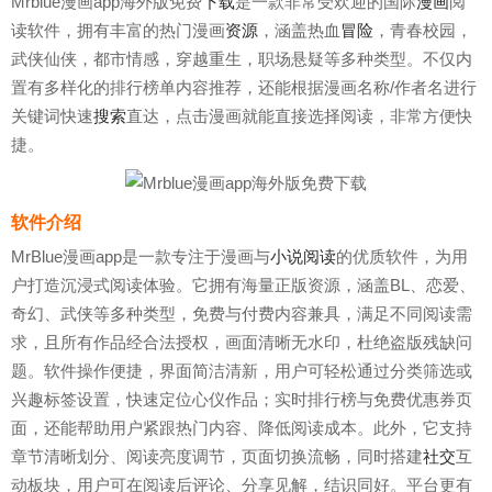
Mrblue漫画app海外版免费
下载
是一款非常受欢迎的国际
漫画
阅
读软件，拥有丰富的热门漫画
资源
，涵盖热血
冒险
，青春校园，
武侠仙侠，都市情感，穿越重生，职场悬疑等多种类型。不仅内
置有多样化的排行榜单内容推荐，还能根据漫画名称/作者名进行
关键词快速
搜索
直达，点击漫画就能直接选择阅读，非常方便快
捷。
软件介绍
MrBlue漫画app是一款专注于漫画与
小说阅读
的优质软件，为用
户打造沉浸式阅读体验。它拥有海量正版资源，涵盖BL、恋爱、
奇幻、武侠等多种类型，免费与付费内容兼具，满足不同阅读需
求，且所有作品经合法授权，画面清晰无水印，杜绝盗版残缺问
题。软件操作便捷，界面简洁清新，用户可轻松通过分类筛选或
兴趣标签设置，快速定位心仪作品；实时排行榜与免费优惠券页
面，还能帮助用户紧跟热门内容、降低阅读成本。此外，它支持
章节清晰划分、阅读亮度调节，页面切换流畅，同时搭建
社交
互
动板块，用户可在阅读后评论、分享见解，结识同好。平台更有