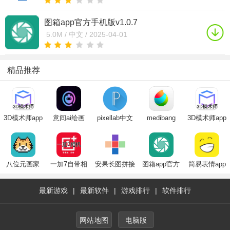
图箱app官方手机版v1.0.7
5.0M /
中文 /
2025-04-01
精品推荐
3D模术师app
意间ai绘画
pixellab中文
medibang
3D模术师app
华为版
app官方版下
版免费版2024
paint手写软件
华为版
载免费最新官
最新版
下载2024最新
方版
版
八位元画家
一加7自带相
安果长图拼接
图箱app官方
简易表情app
app官方下载
机app
app安卓免费
手机版
免费最新版
2025官方最新
版
最新游戏
|
最新软件
|
游戏排行
|
软件排行
版
网站地图
电脑版