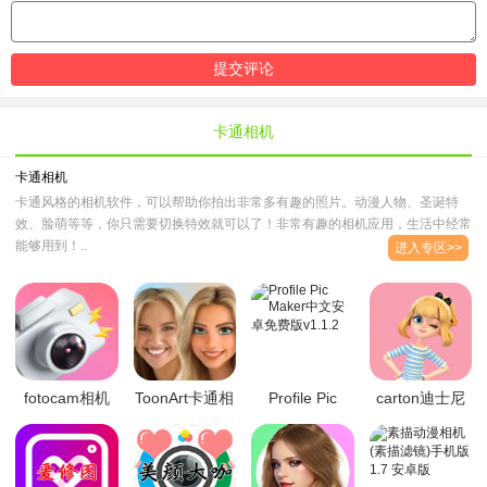
卡通相机
卡通相机
卡通风格的相机软件，可以帮助你拍出非常多有趣的照片。动漫人物、圣诞特
效、脸萌等等，你只需要切换特效就可以了！非常有趣的相机应用，生活中经常
能够用到！..
进入专区>>
fotocam相机
ToonArt卡通相
Profile Pic
carton迪士尼
app安卓版
机专业已付费
Maker中文安
相机app最新版
v1.1.0最新版
版v2.0.0.1
卓免费版
v1.0
v1.1.2