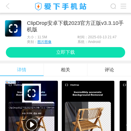
爱下首页
ClipDrop安卓下载2023官方正版v3.3.10手
机版
游戏排行榜
大小：
11.5M
时间：2025-03-13 21:47
应用排行榜
类别：
图片图像
系统：Android
立即下载
最新游戏
最新应用
详情
相关
评论
手机使用
游戏攻略