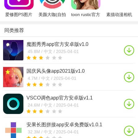
爱修图PS图片
美颜大咖(自拍
toon rustic官方
素描动漫相机
编辑去水印
神器)1.0 安卓
app下载最新版
(素描滤镜)手机
App5.0 安卓版
版
v1.2.18安卓版
版1.7 安卓版
同类推荐
魔图秀秀app官方安卓版v1.0
45.8M /
中文 /
2025-04-01
国庆风头像app2021版v1.0
4.7M /
中文 /
2025-04-01
VSCO调色app官方安卓版v1.1
24.6M /
中文 /
2025-04-01
安果长图拼接app安卓免费版v1.0.1
32.3M /
中文 /
2025-04-01