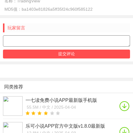
名称：
TradingView
MD5值：
ba1403e81826a5ff35f24c960f585122
玩家留言
同类推荐
一七读免费小说APP最新版手机版
2025v1.0.2免费版
55.5M /
中文 /
2025-04-04
乐可小说APP官方中文版v1.8.0最新版