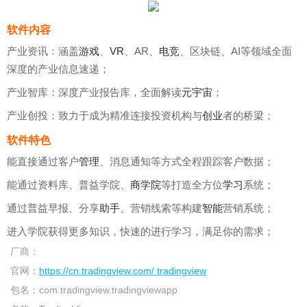
软件内容
产业资讯：涵盖
游戏
、
VR
、AR、
电竞
、区块链、AI等领域全面
深度的产业信息速递；
产业智库：深度产业报告库，全面解读
元宇宙
；
产业创投：致力于成为精准连接投资机构与
创业
者的桥梁；
软件特色
能直接通过客户
管理
、消息通知等方式全程跟踪客户数据；
能通过资料库、普益学院、
商学院
等打造全方位
学习
系统；
通过普益早报、分享
助手
、营销线索等构建
智能
营销系统；
进入学院获得更多知识，快速的进行学习，满足你的需求；
厂商：
官网：
https://cn.tradingview.com/ tradingview
包名：
com.tradingview.tradingviewapp